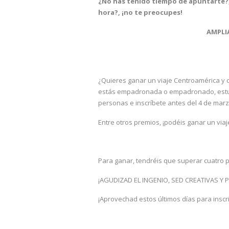
¿No has tenido tiempo de apuntarte
hora?,
¡no te preocupes!
AMPLI
¿Quieres ganar un viaje Centroamérica y 
estás empadronada o empadronado, estudi
personas e inscríbete antes del 4 de ma
Entre otros premios, ¡podéis ganar un via
Para ganar, tendréis que superar cuatro
¡AGUDIZAD EL INGENIO, SED CREATIVAS Y P
¡Aprovechad estos últimos días para inscr