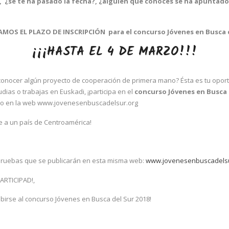
?,
¿se te ha pasado la fecha?,
¿alguien que conoces se ha apuntado y
AMOS EL PLAZO DE INSCRIPCIÓN
para el concurso Jóvenes en Busca 
¡¡¡HASTA EL 4 DE MARZO!!!
conocer algún proyecto de cooperación de primera mano? Ésta es tu oportu
as o trabajas en Euskadi, ¡participa en el
concurso Jóvenes en Busca d
rzo en la web www.jovenesenbuscadelsur.org
je a un país de Centroamérica!
 pruebas que se publicarán en esta misma web:
www.jovenesenbuscadelsu
ARTICIPAD!,
ibirse al concurso Jóvenes en Busca del Sur 2018!