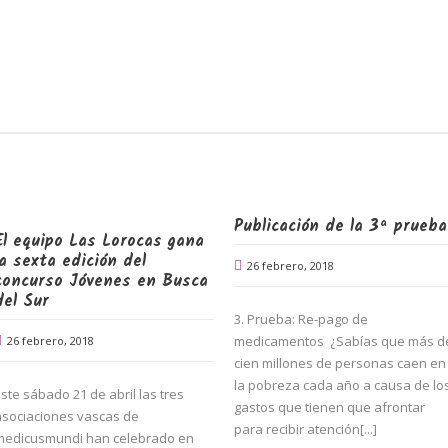
Publicación de la 3ª prueba
El equipo Las Lorocas gana
la sexta edición del
26 febrero, 2018
concurso Jóvenes en Busca
del Sur
3. Prueba: Re-pago de
medicamentos ¿Sabías que más d
26 febrero, 2018
cien millones de personas caen en
la pobreza cada año a causa de lo
ste sábado 21 de abril las tres
gastos que tienen que afrontar
asociaciones vascas de
para recibir atención[...]
medicusmundi han celebrado en