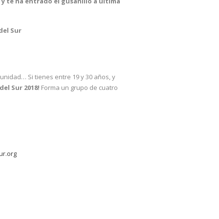
 te ha entrado el gusanillo a última
del Sur
nidad… Si tienes entre 19 y 30 años, y
el Sur 2018!
Forma un grupo de cuatro
r.org