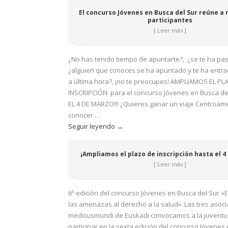
Jóvenes
El concurso Jóvenes en Busca del Sur reúne a 
en
participantes
Busca
[ Leer más ]
del
Sur
¿No has tenido tiempo de apuntarte?, ¿se te ha pas
reúne
¿alguien que conoces se ha apuntado y te ha entrad
a
a última hora?, ¡no te preocupes! AMPLIAMOS EL PL
más
INSCRIPCIÓN para el concurso Jóvenes en Busca del
de
EL 4 DE MARZO!!! ¿Quieres ganar un viaje Centroamé
200
conocer …
participantes
¡Ampliamos
Seguir leyendo
→
el
plazo
¡Ampliamos el plazo de inscripción hasta el 4
de
[ Leer más ]
inscripción
hasta
el
6ª edición del concurso Jóvenes en Busca del Sur 
4
las amenazas al derecho a la salud». Las tres asoc
de
medicusmundi de Euskadi convocamos a la juventu
marzo!
participar en la sexta edición del concurso Jóvenes