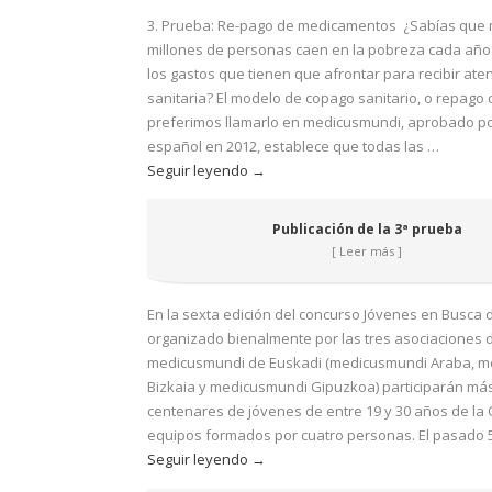
sexta
3. Prueba: Re-pago de medicamentos ¿Sabías que 
edición
millones de personas caen en la pobreza cada año
del
los gastos que tienen que afrontar para recibir ate
concurso
sanitaria? El modelo de copago sanitario, o repago
Jóvenes
preferimos llamarlo en medicusmundi, aprobado po
en
español en 2012, establece que todas las …
Busca
Publicación
Seguir leyendo
→
del
de
Sur
la
Publicación de la 3ª prueba
3ª
[ Leer más ]
prueba
En la sexta edición del concurso Jóvenes en Busca d
organizado bienalmente por las tres asociaciones 
medicusmundi de Euskadi (medicusmundi Araba, 
Bizkaia y medicusmundi Gipuzkoa) participarán má
centenares de jóvenes de entre 19 y 30 años de la
equipos formados por cuatro personas. El pasado 
El
Seguir leyendo
→
concurso