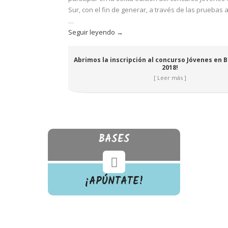
Sur, con el fin de generar, a través de las pruebas a
…
Abrimos
Seguir leyendo
→
la
inscripción
Abrimos la inscripción al concurso Jóvenes en B
al
2018!
concurso
[ Leer más ]
Jóvenes
en
Busca
del
Sur
BASES
2018!
¡APÚNTATE!