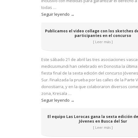
inclusivo con medidas para garantizar el derecho a 
todas …
Publicamos
Seguir leyendo
→
el
video
Publicamos el video collage con los sketches d
collage
participantes en el concurso
con
[ Leer más ]
los
sketches
Este sábado 21 de abril las tres asociaciones vasca
de
medicusmundi han celebrado en Donostia la última 
los
fiesta final de la sexta edición del concurso Jóvene
grupos
Sur. Finalizada la prueba por las calles de la Parte V
participantes
donostiarra, y en la que colaboraron diversos come
en
zona, Kresala …
el
El
Seguir leyendo
→
concurso
equipo
Las
El equipo Las Lorocas gana la sexta edición d
Lorocas
Jóvenes en Busca del Sur
gana
[ Leer más ]
la