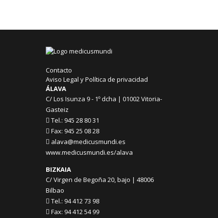
Contacto
Aviso Legal y Política de privacidad
ÁLAVA
C/ Los Isunza 9 - 1º dcha | 01002 Vitoria-
Gasteiz
Tel.: 945 28 80 31
Fax: 945 25 08 28
alava@medicusmundi.es
www.medicusmundi.es/alava
BIZKAIA
C/ Virgen de Begoña 20, bajo | 48006
Bilbao
Tel.: 94 412 73 98
Fax: 94 412 54 99